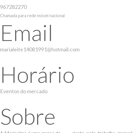
967282270
Chamada para rede móvel nacional
Email
marialeite14081991@hotmail.com
Horário
Eventos do mercado
Sobre
A Marisalma é uma marca de
gosto pelo trabalho manual,